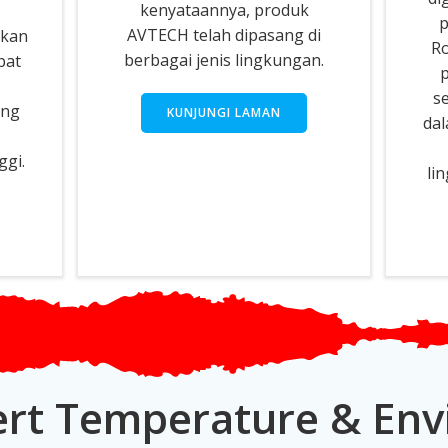
kenyataannya, produk
p
AVTECH telah dipasang di
gkan
Ro
berbagai jenis lingkungan.
pat
p
se
ang
KUNJUNGI LAMAN
dal
ggi.
li
rt Temperature & En