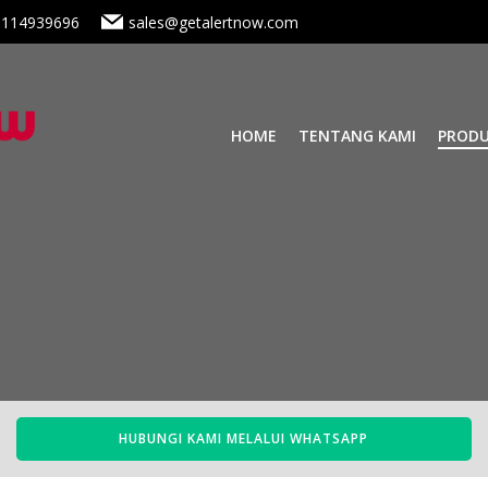
8114939696
sales@getalertnow.com
HOME
TENTANG KAMI
PROD
HUBUNGI KAMI MELALUI WHATSAPP