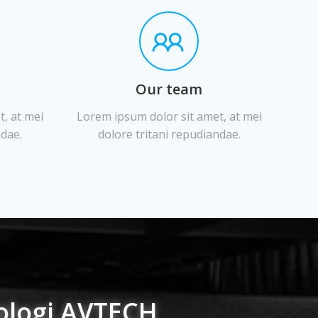
Our team
, at mei
Lorem ipsum dolor sit amet, at mei
ndae.
dolore tritani repudiandae.
ologi AVTECH