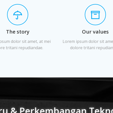
The story
Our values
psum dolor sit amet, at mei
Lorem ipsum dolor sit amet
re tritani repudiandae.
dolore tritani repudia
ru & Perkembangan Tekn