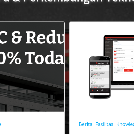
e
Berita
Fasilitas
Knowle