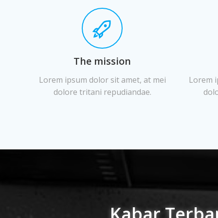
The mission
Lorem ipsum dolor sit amet, at mei
Lorem i
dolore tritani repudiandae.
dolo
Kabar Terba