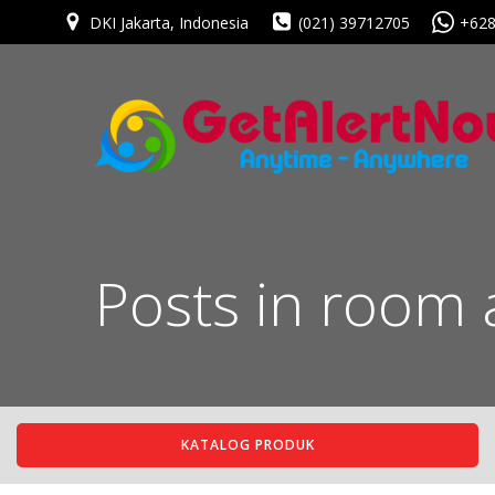
Skip
DKI Jakarta, Indonesia
(021) 39712705
+62
to
content
Posts in room 
KATALOG PRODUK