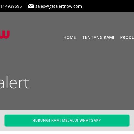
8114939696
sales@getalertnow.com
HOME
TENTANG KAMI
PROD
alert
HUBUNGI KAMI MELALUI WHATSAPP