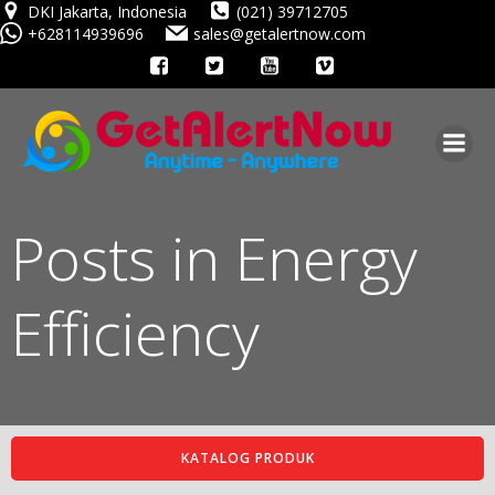
Skip
DKI Jakarta, Indonesia
(021) 39712705
+628114939696
sales@getalertnow.com
to
content
Posts in Energy
Efficiency
KATALOG PRODUK